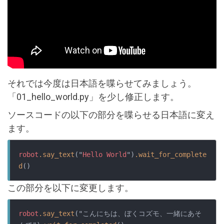
それでは今度は日本語を喋らせてみましょう。
「01_hello_world.py」を少し修正します。
ソースコードの以下の部分を喋らせる日本語に変え
ます。
robot
.say_text
("
Hello
World
")
.wait_for_complete
d
()
この部分を以下に変更します。
robot
.say_text
("こんにちは、ぼくコズモ、一緒にあそ