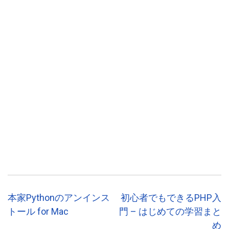
投
本家Pythonのアンインス
初心者でもできるPHP入
稿
トール for Mac
門 – はじめての学習まと
ナ
め