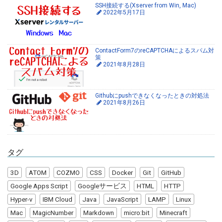
SSH接続する(Xserver from Win, Mac)
2022年5月17日
ContactForm7のreCAPTCHAによるスパム対
策
2021年8月28日
Githubにpushできなくなったときの対処法
2021年8月26日
タグ
3D
ATOM
COZMO
CSS
Docker
Git
GitHub
Google Apps Script
Googleサービス
HTML
HTTP
Hyper-v
IBM Cloud
Java
JavaScript
LAMP
Linux
Mac
MagicNumber
Markdown
micro:bit
Minecraft