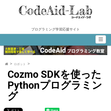
内
容
を
ス
キ
プログラミング学習応援サイト
ッ
プ
ロボット
Cozmo SDKを使った
Pythonプログラミン
グ