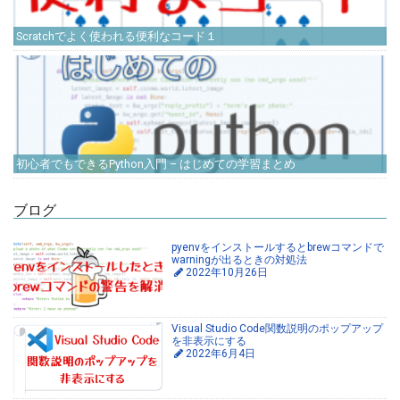
Scratchでよく使われる便利なコード１
初心者でもできるPython入門 – はじめての学習まとめ
ブログ
pyenvをインストールするとbrewコマンドで
warningが出るときの対処法
2022年10月26日
Visual Studio Code関数説明のポップアップ
を非表示にする
2022年6月4日