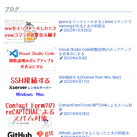
ブログ
pyenvをインストールするとbrewコマンドで
warningが出るときの対処法
2022年10月26日
Visual Studio Code関数説明のポップアップ
を非表示にする
2022年6月4日
SSH接続する(Xserver from Win, Mac)
2022年5月17日
ContactForm7のreCAPTCHAによるスパム対
策
2021年8月28日
Githubにpushできなくなったときの対処法