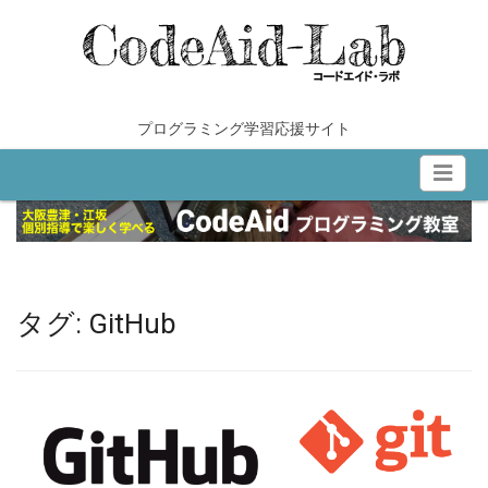
内
容
を
ス
キ
プログラミング学習応援サイト
ッ
プ
タグ:
GitHub