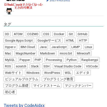
2021年8月26日
タグ
3D
ATOM
COZMO
CSS
Docker
Git
GitHub
Google Apps Script
Googleサービス
HTML
HTTP
Hyper-v
IBM Cloud
Java
JavaScript
LAMP
Linux
Mac
MagicNumber
Markdown
micro:bit
Minecraft
MySQL
Pepper
PHP
Processing
Python
Raspberrypi
ROS
scratch
Slack
SSH
Visual Studio Code
VSCode
Webサイト
Windows
WordPress
WSL
エディタ
ビジュアルプログラム
プログラミング教育
プログラム基礎
マインドストーム
マジックナンバー
初心者
Tweets by CodeAidxx