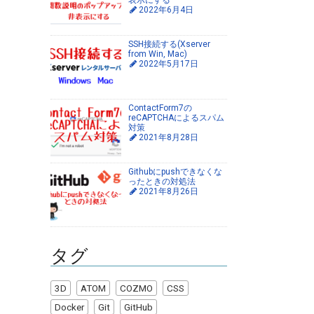
表示にする
2022年6月4日
SSH接続する(Xserver
from Win, Mac)
2022年5月17日
ContactForm7の
reCAPTCHAによるスパム
対策
2021年8月28日
Githubにpushできなくな
ったときの対処法
2021年8月26日
タグ
3D
ATOM
COZMO
CSS
Docker
Git
GitHub