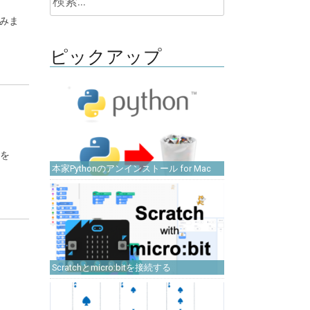
索:
てみま
ピックアップ
方を
本家Pythonのアンインストール for Mac
Scratchとmicro:bitを接続する