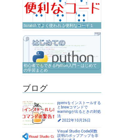
Scratchでよく使われる便利なコード１
初心者でもできるPython入門 – はじめて
の学習まとめ
ブログ
pyenvをインストールする
とbrewコマンドで
warningが出るときの対処
法
2022年10月26日
Visual Studio Code関数
説明のポップアップを非