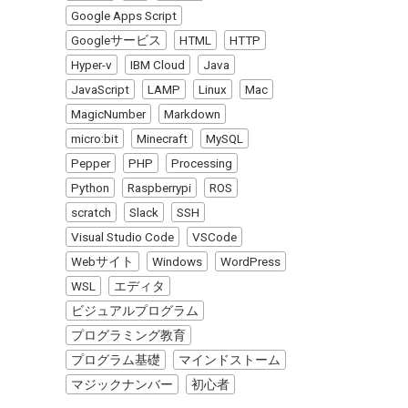
Google Apps Script
Googleサービス
HTML
HTTP
Hyper-v
IBM Cloud
Java
JavaScript
LAMP
Linux
Mac
MagicNumber
Markdown
micro:bit
Minecraft
MySQL
Pepper
PHP
Processing
Python
Raspberrypi
ROS
scratch
Slack
SSH
Visual Studio Code
VSCode
Webサイト
Windows
WordPress
WSL
エディタ
ビジュアルプログラム
プログラミング教育
プログラム基礎
マインドストーム
マジックナンバー
初心者