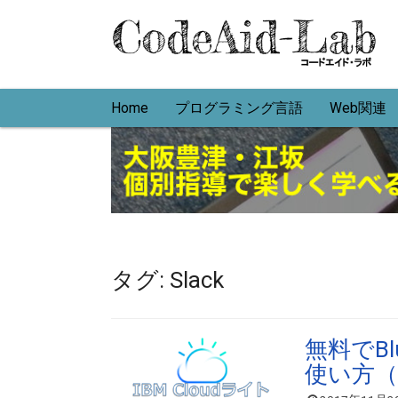
内
容
を
ス
キ
Home
プログラミング言語
Web関連
ッ
プ
タグ:
Slack
無料でBl
使い方（S