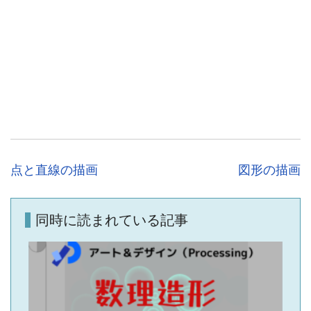
投
点と直線の描画
図形の描画
稿
ナ
同時に読まれている記事
ビ
ゲ
ー
シ
ョ