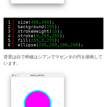
1
size(
400
,
400
);
2
background(
255
);
3
strokeWeight(
10
);
4
stroke(
0
,
255
,
255
);
5
fill(
255
,
0
,
255
);
6
ellipse(
200
,
200
,
200
,
200
);
背景は白で枠線はシアンでマゼンタの円を描画して
います。