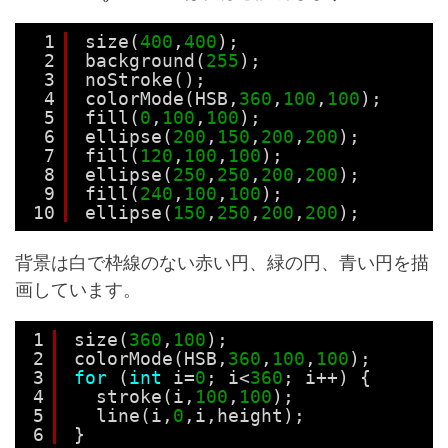
1
size(
400
,
400
);
2
background(
255
);
3
noStroke();
4
colorMode(HSB,
360
,
100
,
100
);
5
fill(
0
,
100
,
100
);
6
ellipse(
200
,
150
,
200
,
200
);
7
fill(
120
,
100
,
100
);
8
ellipse(
250
,
250
,
200
,
200
);
9
fill(
240
,
100
,
100
);
10
ellipse(
150
,
250
,
200
,
200
);
背景は白で枠線のない赤い円、緑の円、青い円を描
画しています。
1
size(
360
,
100
);
2
colorMode(HSB,
360
,
100
,
100
);
3
for
(
int
i=
0
; i<
360
; i++) {
4
stroke(i,
100
,
100
);
5
line(i,
0
,i,height);
6
}