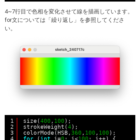
4~7行目で色相を変化させて線を描画しています。
for文については「繰り返し」を参照してくださ
い。
1
size(
400
,
100
);
2
strokeWeight(
4
);
3
colorMode(HSB,
360
,
100
,
100
);
4
for
(
int
i=
0
; i<
100
; i++) {