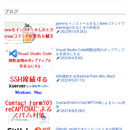
ブログ
pyenvをインストールするとbrewコマンドで
warningが出るときの対処法
2022年10月26日
Visual Studio Code関数説明のポップアップ
を非表示にする
2022年6月4日
SSH接続する(Xserver from Win, Mac)
2022年5月17日
ContactForm7のreCAPTCHAによるスパム対
策
2021年8月28日
Githubにpushできなくなったときの対処法