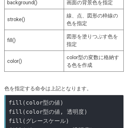
background()
画面の背景色を指定
線、点、図形の枠線の
stroke()
色を指定
図形を塗りつぶす色を
fill()
指定
color型の変数に格納す
color()
る色を作成
色を指定する命令は上記となります。
fill(color型の値)
fill(color型の値, 透明度)
fill(グレースケール)