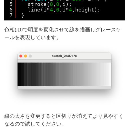
5
stroke(
0
,
0
,i);
6
line(i*
4
,
0
,i*
4
,height);
7
}
色相は0で明度を変化させて線を描画しグレースケ
ールを表現しています。
線の太さを変更すると区切りが消えてより見やすく
なるので試してください。