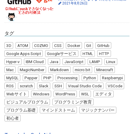
2021年8月26日
タグ
3D
ATOM
COZMO
CSS
Docker
Git
GitHub
Google Apps Script
Googleサービス
HTML
HTTP
Hyper-v
IBM Cloud
Java
JavaScript
LAMP
Linux
Mac
MagicNumber
Markdown
micro:bit
Minecraft
MySQL
Pepper
PHP
Processing
Python
Raspberrypi
ROS
scratch
Slack
SSH
Visual Studio Code
VSCode
Webサイト
Windows
WordPress
WSL
エディタ
ビジュアルプログラム
プログラミング教育
プログラム基礎
マインドストーム
マジックナンバー
初心者