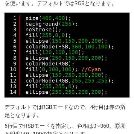
を使います。デフォルトではRGBとなります。
1
size(
400
,
400
);
2
background(
255
);
3
noStroke();
4
fill(
255
,
0
,
0
);
5
ellipse(
150
,
150
,
200
,
200
);
6
colorMode(HSB,
360
,
100
,
100
);
7
fill(
120
,
100
,
100
);
8
ellipse(
250
,
150
,
200
,
200
);
9
colorMode(RGB);
10
fill(
0
,
100
,
100
); 
//Cyan
11
ellipse(
150
,
250
,
200
,
200
);
12
colorMode(RGB,
255
,
255
,
255
);
13
fill(
255
,
255
,
0
);
14
ellipse(
250
,
250
,
200
,
200
);
デフォルトではRGBモードなので、4行目は赤の指
定となります。
6行目でHSBモードを指定し、色相は0~360、彩度
と明度は0~100の指定となります。