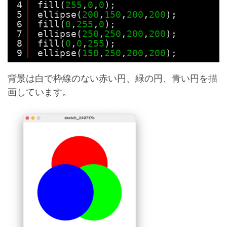
4
fill(
255
,
0
,
0
);
5
ellipse(
200
,
150
,
200
,
200
);
6
fill(
0
,
255
,
0
);
7
ellipse(
250
,
250
,
200
,
200
);
8
fill(
0
,
0
,
255
);
9
ellipse(
150
,
250
,
200
,
200
);
背景は白で枠線のない赤い円、緑の円、青い円を描
画しています。