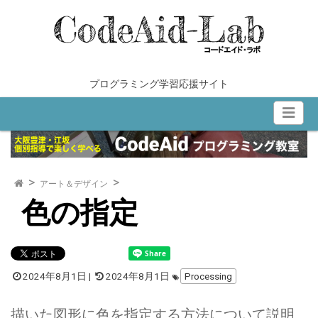
内
容
を
ス
キ
プログラミング学習応援サイト
ッ
プ
アート＆デザイン
色の指定
2024年8月1日
|
2024年8月1日
Processing
描いた図形に色を指定する方法について説明