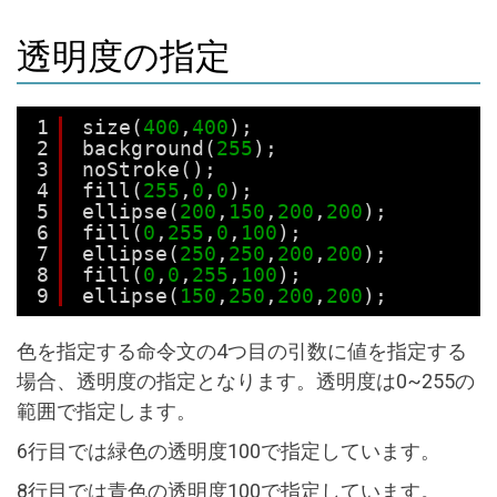
透明度の指定
1
size(
400
,
400
);
2
background(
255
);
3
noStroke();
4
fill(
255
,
0
,
0
);
5
ellipse(
200
,
150
,
200
,
200
);
6
fill(
0
,
255
,
0
,
100
);
7
ellipse(
250
,
250
,
200
,
200
);
8
fill(
0
,
0
,
255
,
100
);
9
ellipse(
150
,
250
,
200
,
200
);
色を指定する命令文の4つ目の引数に値を指定する
場合、透明度の指定となります。透明度は0~255の
範囲で指定します。
6行目では緑色の透明度100で指定しています。
8行目では青色の透明度100で指定しています。