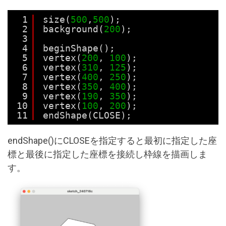
1
size(
500
,
500
);
2
background(
200
);
3
4
beginShape();
5
vertex(
200
, 
100
);
6
vertex(
310
, 
125
);
7
vertex(
400
, 
250
);
8
vertex(
350
, 
400
);
9
vertex(
190
, 
350
);
10
vertex(
100
, 
200
);
11
endShape(CLOSE);
endShape()にCLOSEを指定すると最初に指定した座
標と最後に指定した座標を接続し枠線を描画しま
す。