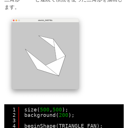
ます。
1
size(
500
,
500
);
2
background(
200
);
3
4
beginShape(TRIANGLE_FAN);