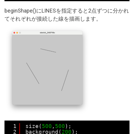
beginShape()にLINESを指定すると2点ずつに分かれ
てそれぞれが接続した線を描画します。
1
size(
500
,
500
);
2
background(
200
);