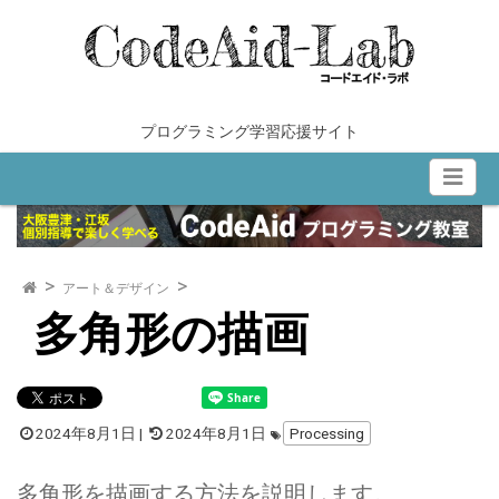
内
容
を
ス
キ
プログラミング学習応援サイト
ッ
プ
アート＆デザイン
多角形の描画
2024年8月1日
|
2024年8月1日
Processing
多角形を描画する方法を説明します。