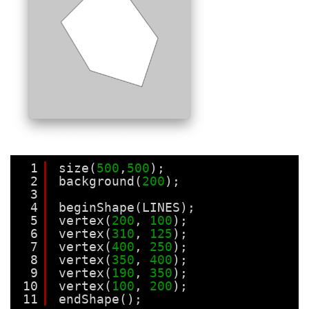
1
size(
500
,
500
);
2
background(
200
);
3
4
beginShape(LINES);
5
vertex(
200
, 
100
);
6
vertex(
310
, 
125
);
7
vertex(
400
, 
250
);
8
vertex(
350
, 
400
);
9
vertex(
190
, 
350
);
10
vertex(
100
, 
200
);
11
endShape();