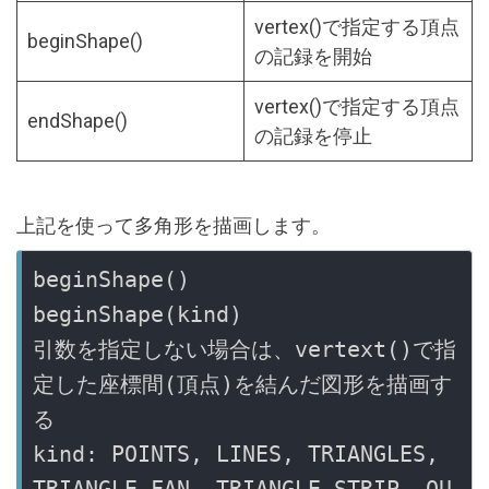
vertex()で指定する頂点
beginShape()
の記録を開始
vertex()で指定する頂点
endShape()
の記録を停止
上記を使って多角形を描画します。
beginShape()

beginShape(kind)

引数を指定しない場合は、vertext()で指
定した座標間(頂点)を結んだ図形を描画す
る

kind: POINTS, LINES, TRIANGLES, 