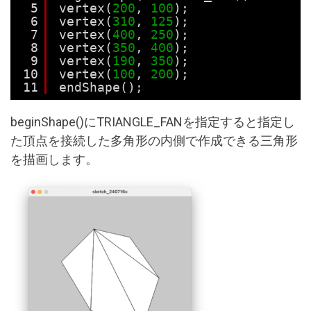
5
vertex(
200
, 
100
);
6
vertex(
310
, 
125
);
7
vertex(
400
, 
250
);
8
vertex(
350
, 
400
);
9
vertex(
190
, 
350
);
10
vertex(
100
, 
200
);
11
endShape();
beginShape()にTRIANGLE_FANを指定すると指定し
た頂点を接続した多角形の内側で作成できる三角形
を描画します。