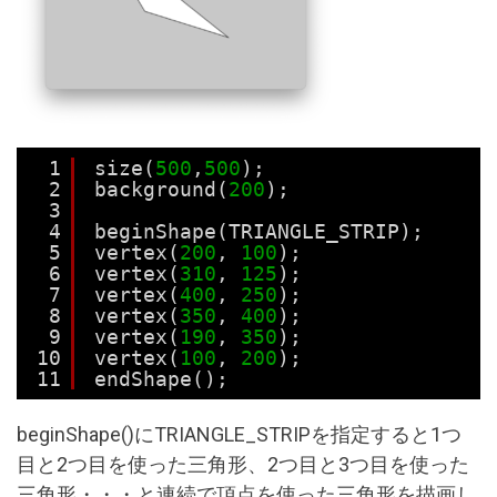
1
size(
500
,
500
);
2
background(
200
);
3
4
beginShape(TRIANGLE_STRIP);
5
vertex(
200
, 
100
);
6
vertex(
310
, 
125
);
7
vertex(
400
, 
250
);
8
vertex(
350
, 
400
);
9
vertex(
190
, 
350
);
10
vertex(
100
, 
200
);
11
endShape();
beginShape()にTRIANGLE_STRIPを指定すると1つ
目と2つ目を使った三角形、2つ目と3つ目を使った
三角形・・・と連続で頂点を使った三角形を描画し