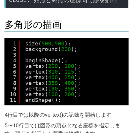
CLOSE: 始点と終点の座標間で線を描画
多角形の描画
1
size(
500
,
500
);
2
background(
200
);
3
4
beginShape();
5
vertex(
200
, 
100
);
6
vertex(
310
, 
125
);
7
vertex(
400
, 
250
);
8
vertex(
350
, 
400
);
9
vertex(
190
, 
350
);
10
vertex(
100
, 
200
);
11
endShape();
4行目では以降のvertex()の記録を開始します。
5〜10行目では図形の頂点となる座標を指定しま