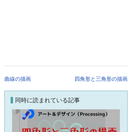
投
曲線の描画
四角形と三角形の描画
稿
ナ
同時に読まれている記事
ビ
ゲ
ー
シ