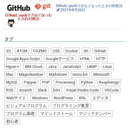
Githubにpushできなくなったときの対処法
2021年8月26日
タグ
3D
ATOM
COZMO
CSS
Docker
Git
GitHub
Google Apps Script
Googleサービス
HTML
HTTP
Hyper-v
IBM Cloud
Java
JavaScript
LAMP
Linux
Mac
MagicNumber
Markdown
micro:bit
Minecraft
MySQL
Pepper
PHP
Processing
Python
Raspberrypi
ROS
scratch
Slack
SSH
Visual Studio Code
VSCode
Webサイト
Windows
WordPress
WSL
エディタ
ビジュアルプログラム
プログラミング教育
プログラム基礎
マインドストーム
マジックナンバー
初心者