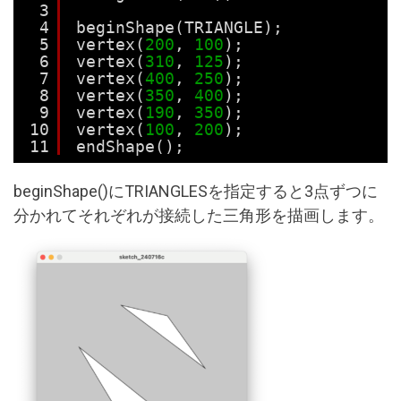
3
4
beginShape(TRIANGLE);
5
vertex(
200
, 
100
);
6
vertex(
310
, 
125
);
7
vertex(
400
, 
250
);
8
vertex(
350
, 
400
);
9
vertex(
190
, 
350
);
10
vertex(
100
, 
200
);
11
endShape();
beginShape()にTRIANGLESを指定すると3点ずつに
分かれてそれぞれが接続した三角形を描画します。